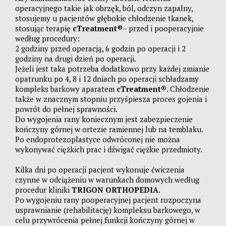
operacyjnego takie jak obrzęk, ból, odczyn zapalny,
stosujemy u pacjentów głębokie chłodzenie tkanek,
stosując terapię
cTreatment
®– przed i pooperacyjnie
według procedury:
2 godziny przed operacją, 6 godzin po operacji i 2
godziny na drugi dzień po operacji.
Jeżeli jest taka potrzeba dodatkowo przy każdej zmianie
opatrunku po 4, 8 i 12 dniach po operacji schładzamy
kompleks barkowy aparatem
cTreatment®
. Chłodzenie
także w znacznym stopniu przyśpiesza proces gojenia i
powrót do pełnej sprawności.
Do wygojenia rany koniecznym jest zabezpieczenie
kończyny górnej w ortezie ramiennej lub na temblaku.
Po endoprotezoplastyce odwróconej nie można
wykonywać ciężkich prac i dźwigać ciężkie przedmioty.
Kilka dni po operacji pacjent wykonuje ćwiczenia
czynne w odciążeniu w warunkach domowych według
procedur kliniki
TRIGON ORTHOPEDIA
.
Po wygojeniu rany pooperacyjnej pacjent rozpoczyna
usprawnianie (rehabilitację) kompleksu barkowego, w
celu przywrócenia pełnej funkcji kończyny górnej w