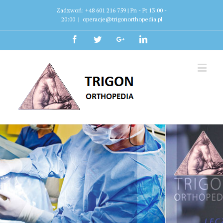
Zadzwoń: +48 601 216 759 | Pn - Pt 13:00 -
20:00
|
operacje@trigonorthopedia.pl