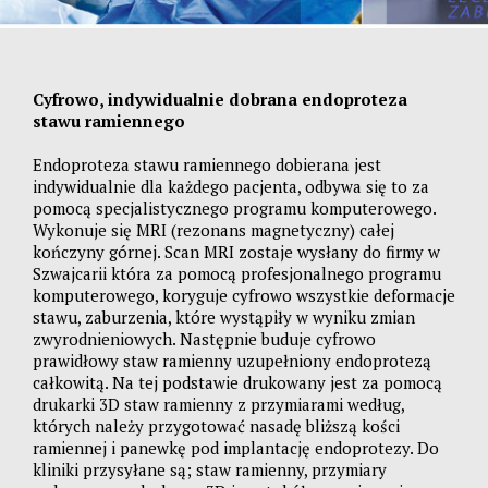
Cyfrowo, indywidualnie dobrana endoproteza
stawu ramiennego
Endoproteza stawu ramiennego dobierana jest
indywidualnie dla każdego pacjenta, odbywa się to za
pomocą specjalistycznego programu komputerowego.
Wykonuje się MRI (rezonans magnetyczny) całej
kończyny górnej. Scan MRI zostaje wysłany do firmy w
Szwajcarii która za pomocą profesjonalnego programu
komputerowego, koryguje cyfrowo wszystkie deformacje
stawu, zaburzenia, które wystąpiły w wyniku zmian
zwyrodnieniowych. Następnie buduje cyfrowo
prawidłowy staw ramienny uzupełniony endoprotezą
całkowitą. Na tej podstawie drukowany jest za pomocą
drukarki 3D staw ramienny z przymiarami według,
których należy przygotować nasadę bliższą kości
ramiennej i panewkę pod implantację endoprotezy. Do
kliniki przysyłane są; staw ramienny, przymiary