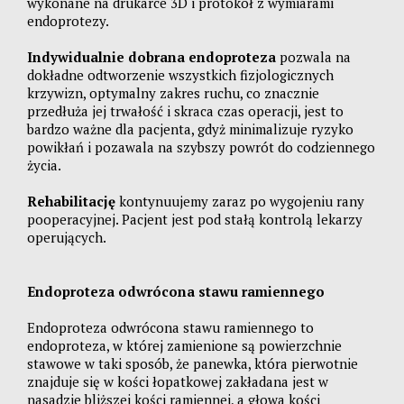
wykonane na drukarce 3D i protokół z wymiarami
endoprotezy.
Indywidualnie dobrana endoproteza
pozwala na
dokładne odtworzenie wszystkich fizjologicznych
krzywizn, optymalny zakres ruchu, co znacznie
przedłuża jej trwałość i skraca czas operacji, jest to
bardzo ważne dla pacjenta, gdyż minimalizuje ryzyko
powikłań i pozawala na szybszy powrót do codziennego
życia.
Rehabilitację
kontynuujemy zaraz po wygojeniu rany
pooperacyjnej. Pacjent jest pod stałą kontrolą lekarzy
operujących.
Endoproteza odwrócona stawu ramiennego
Endoproteza odwrócona stawu ramiennego to
endoproteza, w której zamienione są powierzchnie
stawowe w taki sposób, że panewka, która pierwotnie
znajduje się w kości łopatkowej zakładana jest w
nasadzie bliższej kości ramiennej, a głowa kości