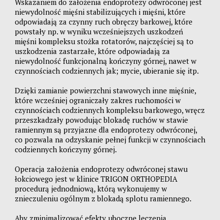
Wskazaniem do założenia endoprotezy odwróconej jest
niewydolność mięśni stabilizujących i mięśni, które
odpowiadają za czynny ruch obręczy barkowej, które
powstały np. w wyniku wcześniejszych uszkodzeń
mięśni kompleksu stożka rotatorów, najczęściej są to
uszkodzenia zastarzałe, które odpowiadają za
niewydolność funkcjonalną kończyny górnej, nawet w
czynnościach codziennych jak; mycie, ubieranie się itp.
Dzięki zamianie powierzchni stawowych inne mięśnie,
które wcześniej ograniczały zakres ruchomości w
czynnościach codziennych kompleksu barkowego, wręcz
przeszkadzały powodując blokadę ruchów w stawie
ramiennym są przyjazne dla endoprotezy odwróconej,
co pozwala na odzyskanie pełnej funkcji w czynnościach
codziennych kończyny górnej.
Operacja założenia endoprotezy odwróconej stawu
łokciowego jest w klinice TRIGON ORTHOPEDIA
procedurą jednodniową, którą wykonujemy w
znieczuleniu ogólnym z blokadą splotu ramiennego.
Aby zminimalizować efekty uboczne leczenia