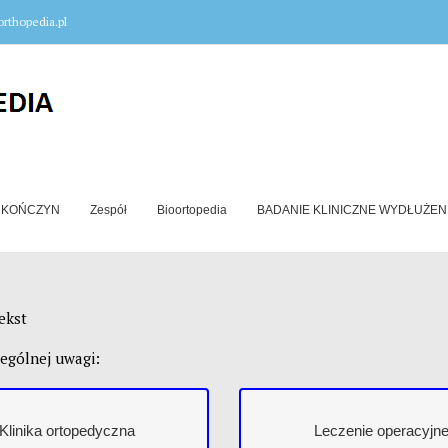
rthopedia.pl
 KOŃCZYN
Zespół
Bioortopedia
BADANIE KLINICZNE WYDŁUŻE
ekst
ególnej uwagi:
Klinika ortopedyczna
Leczenie operacyjn
Klinika ortopedyczna
Leczenie operacyjn