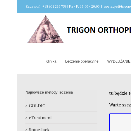
Zadzwoń: +48 601 216 759 | Pn - Pt 13:00 - 20:00
|
operacje@trigono
Klinika
Leczenie operacyjne
WYDŁUŻANIE
Najnowsze metody leczenia
tu będzie t
Warte szcz
GOLDIC
cTreatment
Spine Jack